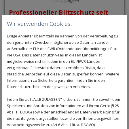
Professioneller Blitzschutz seit
1963
Wir verwenden Cookies.
Mit Barnowski zum sicheren Blitzschutz in
Hannover, Hildesheim, Göttingen und
Einige Anbieter übermitteln im Rahmen von der Verarbeitung zu
Holzminden
den genannten Zwecken möglicherweise Daten an Länder
außerhalb der EU/ des EWR (Drittlanddatenübermittlung), z.B. in
Blitzeinschläge werden in unserer immer moderner
die USA. Das Datenschutzniveau in diesen Ländern ist
werdenden Welt, in der wir mittlerweile vieles
möglicherweise nicht mit dem in den EU-/EWR-Ländern
kontrollieren können, oft unterschätzt.
vergleichbar. Es besteht daher ein erhöhtes Risiko, dass
Blitzschläge verursachen hohe Ströme, die nicht nur
staatliche Behörden auf diese Daten zugreifen können. Weitere
immense Direkt- und Folgeschäden mit sich bringen,
Informationen zu Sicherheitsgarantien finden Sie in den
sondern auch Gebäude in Brand setzen können. Dazu
Datenschutzrichtlinien des jeweiligen Anbieters.
können auch Überspannungsschäden, nicht nur durch
direkte Blitzeinschläge in Gebäuden auftreten, sondern
Indem Sie auf „ALLE ZULASSEN" klicken, stimmen Sie sowohl dem
auch durch Einschläge aus einem Umkreis von bis zu
Speichern und Abrufen von Informationen auf Ihrem Gerät (§ 25
etwa 1,5 km. Insbesondere beim steigenden Einsatz
Abs. 1 TDDDG) sowie der anschließenden Datenverarbeitung für
verschiedenster elektronischer Geräte und
die nachfolgend dargestellten bzw. die von Ihnen ausgewählten
Steuerungen in gewerblich und privat genutzten
Verarbeitungszwecke zu (Art 6 Abs. 1 lit. a. DSGVO).
Gebäuden wächst das Risiko für Ausfälle,