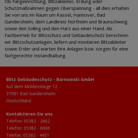
Ob Fangeinrichtung, Blitzableiter, Erdung oder
Schutzmaßnahmen gegen Überspannung - all dies erhalten
Sie von uns im Raum um Kassel, Hannover, Bad
Gandersheim, dem Landkreis Northeim und Braunschweig
sowie den Solling und den Harz aus einer Hand. Als
Fachbetrieb für Blitzschutz und Gebäudeschutz berechnen
wir Blitzschutzanlagen, liefern und montieren Blitzableiter
sowie Erder und warten Ihre Anlagen bzw. sorgen für eine
fachgerechte Instandhaltung.
Blitz Gebäudeschutz - Barnowski GmbH
Auf dem Mühlenstiege 12
37581 Bad Gandersheim
Deutschland
Kontaktieren Sie uns
Telefon:
05382 - 2662
Telefon:
05382 - 6006
Telefax: 05382 - 4451