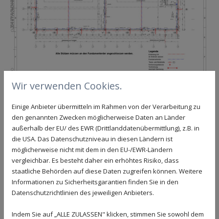
Wir verwenden Cookies.
Einige Anbieter übermitteln im Rahmen von der Verarbeitung zu
Für welche Gebäude ist das Blitzkugelverfahren
den genannten Zwecken möglicherweise Daten an Länder
geeignet?
außerhalb der EU/ des EWR (Drittlanddatenübermittlung), z.B. in
die USA. Das Datenschutzniveau in diesen Ländern ist
Mithilfe des Blitzkugelverfahrens lässt sich prinzipiell für
möglicherweise nicht mit dem in den EU-/EWR-Ländern
Gebäude jeder Art und selbst mit komplexesten
vergleichbar. Es besteht daher ein erhöhtes Risiko, dass
architektonischen Merkmalen ein optimal wirksames
staatliche Behörden auf diese Daten zugreifen können. Weitere
Blitzschutzsystem berechnen und planen. Hierfür legt die
Informationen zu Sicherheitsgarantien finden Sie in den
VDE verschiedene Blitzschutzzonen und Blitzschutzklassen
Datenschutzrichtlinien des jeweiligen Anbieters.
fest. Anhand dieser planen wir mithilfe des Verfahrens unter
anderem die Anordnung der Blitzableiter auf den Dächern
Indem Sie auf „ALLE ZULASSEN" klicken, stimmen Sie sowohl dem