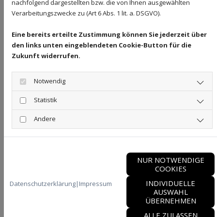
nachfolgend dargestellten bzw. die von Ihnen ausgewählten
Größe und Höhe des Gebäudes
Verarbeitungszwecke zu (Art 6 Abs. 1 lit. a. DSGVO).
Bauweise (z. B. Dachform)
Eine bereits erteilte Zustimmung können Sie jederzeit über
vorhandene Infrastruktur
den links unten eingeblendeten Cookie-Button für die
Umfang der Maßnahmen (nur innerer oder kompletter
Zukunft widerrufen.
Blitzschutz)
Notwendig
Grobe Kostenübersicht
Statistik
Zur Orientierung:
Innerer Blitzschutz: ca. 500 – 2.000 €
Andere
Äußerer Blitzschutz: ca. 2.000 – 8.000 €
Komplettsystem: je nach Gebäude deutlich darüber
NUR NOTWENDIGE
Wichtig: Diese Werte sind Durchschnittswerte – eine
COOKIES
individuelle Planung ist entscheidend.
INDIVIDUELLE
Datenschutzerklärung
|
Impressum
AUSWAHL
Langfristige Betrachtung
ÜBERNEHMEN
Wichtig ist: Die Kosten für das Nachrüsten stehen oft in
ALLE ZULASSEN