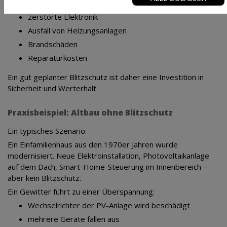
keinem Verhältnis zu möglichen Schäden:
zerstörte Elektronik
Ausfall von Heizungsanlagen
Brandschäden
Reparaturkosten
Ein gut geplanter Blitzschutz ist daher eine Investition in
Sicherheit und Werterhalt.
Praxisbeispiel: Altbau ohne Blitzschutz
Ein typisches Szenario:
Ein Einfamilienhaus aus den 1970er Jahren wurde
modernisiert. Neue Elektroinstallation, Photovoltaikanlage
auf dem Dach, Smart-Home-Steuerung im Innenbereich –
aber kein Blitzschutz.
Ein Gewitter führt zu einer Überspannung:
Wechselrichter der PV-Anlage wird beschädigt
mehrere Geräte fallen aus