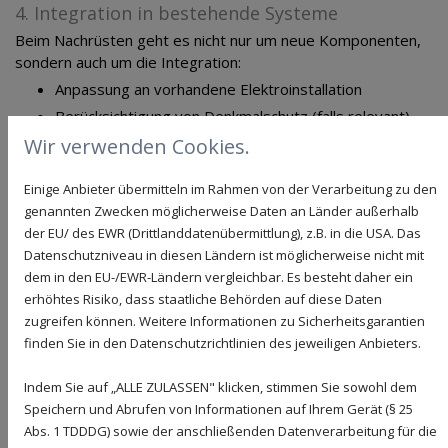
4. Integration in bestehende Systeme
Beim Nachrüsten geht es nicht nur um neue Komponenten,
sondern auch um die Integration:
Anpassung an vorhandene Elektroinstallation
Berücksichtigung von Denkmalschutz (falls relevant)
optisch unauffällige Umsetzung
Wir verwenden Cookies.
Ein erfahrener Fachbetrieb sorgt dafür, dass alles
Einige Anbieter übermitteln im Rahmen von der Verarbeitung zu den
harmonisch zusammenpasst.
genannten Zwecken möglicherweise Daten an Länder außerhalb
der EU/ des EWR (Drittlanddatenübermittlung), z.B. in die USA. Das
Blitzschutz nachrüsten: Mit welchen Kosten
Datenschutzniveau in diesen Ländern ist möglicherweise nicht mit
sollten Sie rechnen?
dem in den EU-/EWR-Ländern vergleichbar. Es besteht daher ein
erhöhtes Risiko, dass staatliche Behörden auf diese Daten
Die Frage nach den Kosten ist verständlich – und lässt sich
zugreifen können. Weitere Informationen zu Sicherheitsgarantien
nicht pauschal beantworten. Dennoch gibt es Richtwerte, die
finden Sie in den Datenschutzrichtlinien des jeweiligen Anbieters.
Ihnen eine Orientierung geben.
Indem Sie auf „ALLE ZULASSEN" klicken, stimmen Sie sowohl dem
Einflussfaktoren auf die Kosten
Speichern und Abrufen von Informationen auf Ihrem Gerät (§ 25
Die Kosten für die Nachrüstung des Blitzschutzes hängen
Abs. 1 TDDDG) sowie der anschließenden Datenverarbeitung für die
von mehreren Faktoren ab: