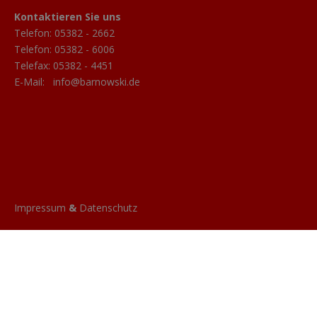
Kontaktieren Sie uns
Telefon:
05382 - 2662
Telefon:
05382 - 6006
Telefax: 05382 - 4451
E-Mail:
info@barnowski.de
Impressum
&
Datenschutz